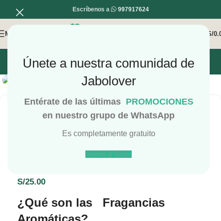
Escríbenos a
997917624
MENÚ
0
/
S/
0.
Únete a nuestra comunidad de
INICIO
MI COMPRA
MI CUENTA
Haga Click para agrandar
Jabolover
Entérate de las últimas
PROMOCIONES
en nuestro grupo de WhatsApp
Es completamente gratuito
Fragancia Pusanga
Unirme al Grupo
JaboCoins de producto : 2Puntos
S/
25.00
¿Qué son las Fragancias
Aromáticas?