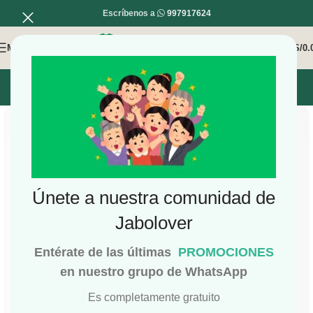
Escríbenos a
997917624
MENÚ
0
/
S/
0.
INICIO
MI COMPRA
MI CUENTA
Únete a nuestra comunidad de
Jabolover
Entérate de las últimas
PROMOCIONES
en nuestro grupo de WhatsApp
Es completamente gratuito