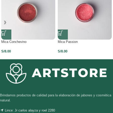
Mica Conchevino
Mica Passion
S/
8.00
S/
8.00
Brindamos productos de calidad para la elaboración de jabones y cosmética
natural.
Lince: Jr carlos alayza y roel 2280