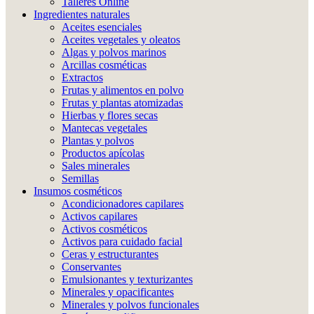
Talleres Online
Ingredientes naturales
Aceites esenciales
Aceites vegetales y oleatos
Algas y polvos marinos
Arcillas cosméticas
Extractos
Frutas y alimentos en polvo
Frutas y plantas atomizadas
Hierbas y flores secas
Mantecas vegetales
Plantas y polvos
Productos apícolas
Sales minerales
Semillas
Insumos cosméticos
Acondicionadores capilares
Activos capilares
Activos cosméticos
Activos para cuidado facial
Ceras y estructurantes
Conservantes
Emulsionantes y texturizantes
Minerales y opacificantes
Minerales y polvos funcionales