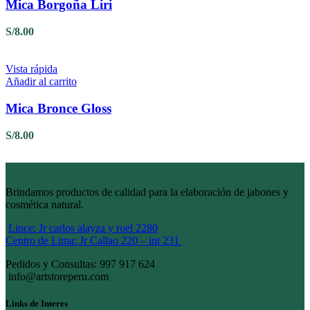
Mica Borgoña Liri
S/
8.00
Vista rápida
Añadir al carrito
Mica Bronce Gloss
S/
8.00
Brindamos productos de calidad para la elaboración de jabones y
cosmética natural.
Lince: Jr carlos alayza y roel 2280
Centro de Lima: Jr Callao 220 – int 231
Pedidos y Consultas: 997 917 624
info@artstoreperu.com
Links de Interes