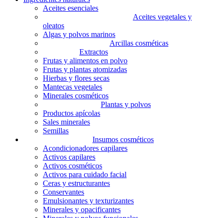
Aceites esenciales
Aceites vegetales y
oleatos
Algas y polvos marinos
Arcillas cosméticas
Extractos
Frutas y alimentos en polvo
Frutas y plantas atomizadas
Hierbas y flores secas
Mantecas vegetales
Minerales cosméticos
Plantas y polvos
Productos apícolas
Sales minerales
Semillas
Insumos cosméticos
Acondicionadores capilares
Activos capilares
Activos cosméticos
Activos para cuidado facial
Ceras y estructurantes
Conservantes
Emulsionantes y texturizantes
Minerales y opacificantes