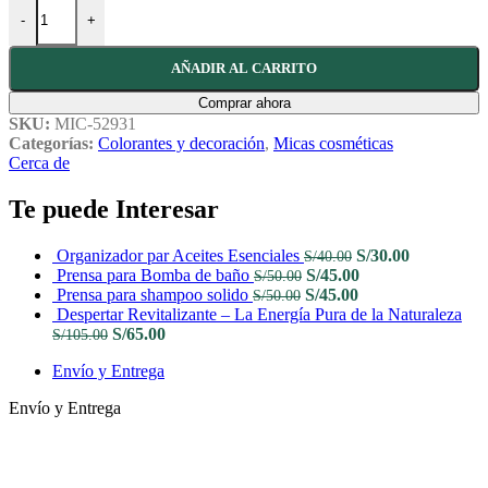
Mica Flash Gloss cantidad
-
+
AÑADIR AL CARRITO
Comprar ahora
SKU:
MIC-52931
Categorías:
Colorantes y decoración
,
Micas cosméticas
Cerca de
Te puede Interesar
El
El
Organizador par Aceites Esenciales
S/
30.00
S/
40.00
El
precio
El
precio
Prensa para Bomba de baño
S/
45.00
S/
50.00
El
precio
original
El
precio
actual
Prensa para shampoo solido
S/
45.00
S/
50.00
precio
original
era:
precio
actual
es:
Despertar Revitalizante – La Energía Pura de la Naturaleza
El
El
original
era:
S/40.00.
actual
es:
S/30.00.
S/
65.00
S/
105.00
precio
precio
era:
S/50.00.
es:
S/45.00.
Envío y Entrega
original
actual
S/50.00.
S/45.00.
era:
es:
Envío y Entrega
S/105.00.
S/65.00.