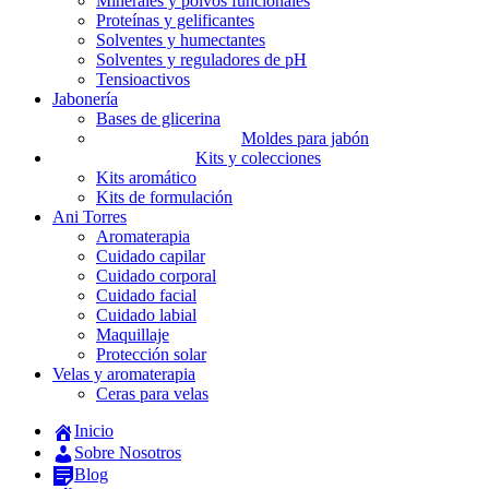
Minerales y polvos funcionales
Proteínas y gelificantes
Solventes y humectantes
Solventes y reguladores de pH
Tensioactivos
Jabonería
Bases de glicerina
Moldes para jabón
Kits y colecciones
Kits aromático
Kits de formulación
Ani Torres
Aromaterapia
Cuidado capilar
Cuidado corporal
Cuidado facial
Cuidado labial
Maquillaje
Protección solar
Velas y aromaterapia
Ceras para velas
Inicio
Sobre Nosotros
Blog