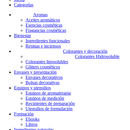
Categorías
Aromas
Aceites aromáticos
Esencias cosméticas
Fragancias cosméticas
Bienestar
Ingredientes funcionales
Resinas e inciensos
Colorantes y decoración
Colorantes Hidrosoluble
Colorantes liposolubles
Glitters cosméticos
Envases y presentación
Envases decorativos
Bolsas decorativas
Equipos y utensilios
Equipos de aromaterapia
Equipos de medición
Recipientes de preparación
Utensilios de formulación
Formación
Ebooks
Libros
Ingredientes naturales