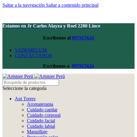
Saltar a la navegación
Saltar a contenido principal
Estamos en Jr Carlos Alayza y Roel 2280 Lince
Escríbenos al
997917624
VADEMECUM
CONTÁCTANOS
Escríbenos a
997917624
Seleccione la categoría
Ani Torres
Aromaterapia
Cuidado capilar
Cuidado corporal
Cuidado facial
Cuidado labial
Maquillaje