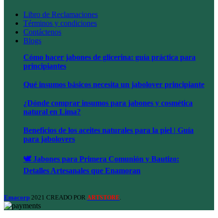
Libro de Reclamaciones
Términos y condiciones
Contáctenos
Blogs
Cómo hacer jabones de glicerina: guía práctica para
principiantes
Qué insumos básicos necesita un jabolover principiante
¿Dónde comprar insumos para jabones y cosmética
natural en Lima?
Beneficios de los aceites naturales para la piel | Guía
para jabolovers
🕊️ Jabones para Primera Comunión y Bautizo:
Detalles Artesanales que Enamoran
Emacorp
2021 CREADO POR
.
ARTSTORE