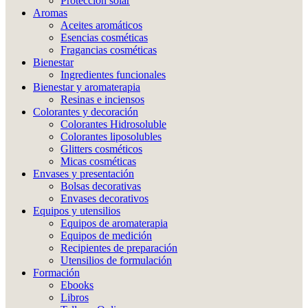
Protección solar
Aromas
Aceites aromáticos
Esencias cosméticas
Fragancias cosméticas
Bienestar
Ingredientes funcionales
Bienestar y aromaterapia
Resinas e inciensos
Colorantes y decoración
Colorantes Hidrosoluble
Colorantes liposolubles
Glitters cosméticos
Micas cosméticas
Envases y presentación
Bolsas decorativas
Envases decorativos
Equipos y utensilios
Equipos de aromaterapia
Equipos de medición
Recipientes de preparación
Utensilios de formulación
Formación
Ebooks
Libros