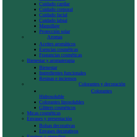
Cuidado capilar
Cuidado corporal
Cuidado facial
Cuidado labial
Maquillaje
Protección solar
Aromas
Aceites aromáticos
Esencias cosméticas
Fragancias cosméticas
Bienestar y aromaterapia
Bienestar
Ingredientes funcionales
Resinas e inciensos
Colorantes y decoración
Colorantes
Hidrosoluble
Colorantes liposolubles
Glitters cosméticos
Micas cosméticas
Envases y presentación
Bolsas decorativas
Envases decorativos
Equipos y utensilios