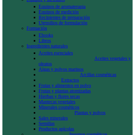
Equipos de aromaterapia
Equipos de medición
Recipientes de preparación
Utensilios de formulación
Formación
Ebooks
Libros
Ingredientes naturales
Aceites esenciales
Aceites vegetales y
oleatos
Algas y polvos marinos
Arcillas cosméticas
Extractos
Frutas y alimentos en polvo
Frutas y plantas atomizadas
Hierbas y flores secas
Mantecas vegetales
Minerales cosméticos
Plantas y polvos
Sales minerales
Semillas
Productos apícolas
Insumos cosméticos