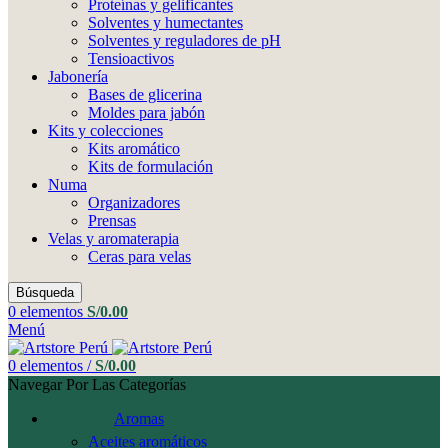
Proteínas y gelificantes
Solventes y humectantes
Solventes y reguladores de pH
Tensioactivos
Jabonería
Bases de glicerina
Moldes para jabón
Kits y colecciones
Kits aromático
Kits de formulación
Numa
Organizadores
Prensas
Velas y aromaterapia
Ceras para velas
Búsqueda
0
elementos
S/
0.00
Menú
0
elementos
/
S/
0.00
Navegar Por Las Categorías
Aromas
Aceites aromáticos