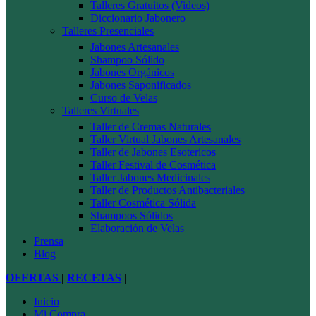
Talleres Gratuitos (Videos)
Diccionario Jabonero
Talleres Presenciales
Jabones Artesanales
Shampoo Sólido
Jabones Orgánicos
Jabones Saponificados
Curso de Velas
Talleres Virtuales
Taller de Cremas Naturales
Taller Virtual Jabones Artesanales
Taller de Jabones Esotericos
Taller Festival de Cosmética
Taller Jabones Medicinales
Taller de Productos Antibacteriales
Taller Cosmética Sólida
Shampoos Sólidos
Elaboración de Velas
Prensa
Blog
OFERTAS
|
RECETAS
|
Inicio
Mi Compra