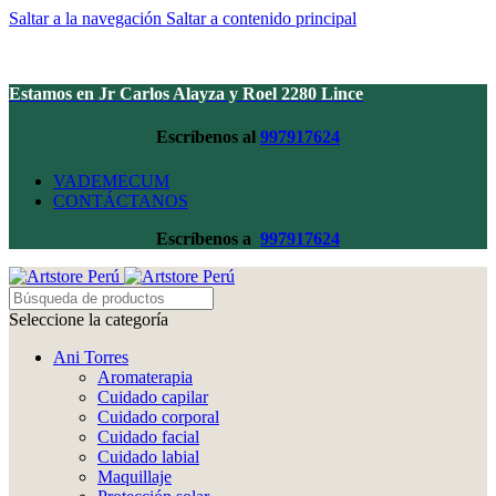
Saltar a la navegación
Saltar a contenido principal
Estamos en Jr Carlos Alayza y Roel 2280 Lince
Escríbenos al
997917624
VADEMECUM
CONTÁCTANOS
Escríbenos a
997917624
Seleccione la categoría
Ani Torres
Aromaterapia
Cuidado capilar
Cuidado corporal
Cuidado facial
Cuidado labial
Maquillaje