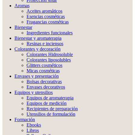
Protección solar
Aromas
Aceites aromáticos
Esencias cosméticas
Fragancias cosméticas
Bienestar
Ingredientes funcionales
Bienestar y aromaterapia
Resinas e inciensos
Colorantes y decoración
Colorantes Hidrosoluble
Colorantes liposolubles
Glitters cosméticos
Micas cosméticas
Envases y presentación
Bolsas decorativas
Envases decorativos
Equipos y utensilios
Equipos de aromaterapia
Equipos de medición
Recipientes de preparación
Utensilios de formulación
Formación
Ebooks
Libros