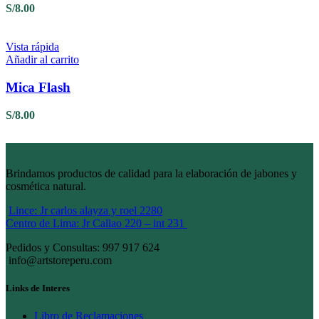
S/
8.00
Vista rápida
Añadir al carrito
Mica Flash
S/
8.00
Brindamos productos de calidad para la elaboración de jabones y
cosmética natural.
Lince: Jr carlos alayza y roel 2280
Centro de Lima: Jr Callao 220 – int 231
Pedidos y Consultas: 997 917 624
info@artstoreperu.com
Links de Interes
Libro de Reclamaciones