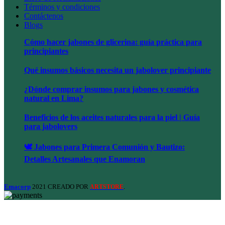
Términos y condiciones
Contáctenos
Blogs
Cómo hacer jabones de glicerina: guía práctica para
principiantes
Qué insumos básicos necesita un jabolover principiante
¿Dónde comprar insumos para jabones y cosmética
natural en Lima?
Beneficios de los aceites naturales para la piel | Guía
para jabolovers
🕊️ Jabones para Primera Comunión y Bautizo:
Detalles Artesanales que Enamoran
Emacorp
2021 CREADO POR
.
ARTSTORE