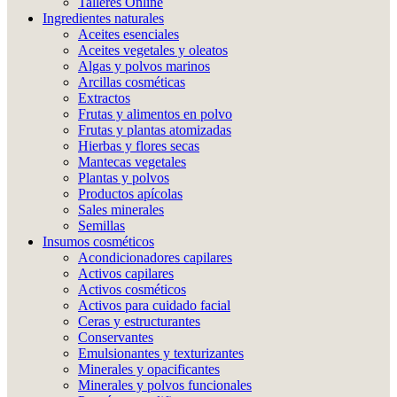
Talleres Online
Ingredientes naturales
Aceites esenciales
Aceites vegetales y oleatos
Algas y polvos marinos
Arcillas cosméticas
Extractos
Frutas y alimentos en polvo
Frutas y plantas atomizadas
Hierbas y flores secas
Mantecas vegetales
Plantas y polvos
Productos apícolas
Sales minerales
Semillas
Insumos cosméticos
Acondicionadores capilares
Activos capilares
Activos cosméticos
Activos para cuidado facial
Ceras y estructurantes
Conservantes
Emulsionantes y texturizantes
Minerales y opacificantes
Minerales y polvos funcionales