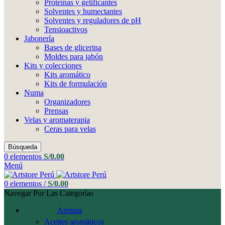
Proteínas y gelificantes
Solventes y humectantes
Solventes y reguladores de pH
Tensioactivos
Jabonería
Bases de glicerina
Moldes para jabón
Kits y colecciones
Kits aromático
Kits de formulación
Numa
Organizadores
Prensas
Velas y aromaterapia
Ceras para velas
Búsqueda
0
elementos
S/
0.00
Menú
0
elementos
/
S/
0.00
Navegar Por Las Categorías
Aromas
Aceites aromáticos