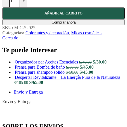
-
+
AÑADIR AL CARRITO
Comprar ahora
SKU:
MIC-52925
Categorías:
Colorantes y decoración
,
Micas cosméticas
Cerca de
Te puede Interesar
El
El
Organizador par Aceites Esenciales
S/
30.00
S/
40.00
El
precio
El
precio
Prensa para Bomba de baño
S/
45.00
S/
50.00
El
precio
original
El
precio
actual
Prensa para shampoo solido
S/
45.00
S/
50.00
precio
original
era:
precio
actual
es:
Despertar Revitalizante – La Energía Pura de la Naturaleza
El
El
original
era:
S/40.00.
actual
es:
S/30.00.
S/
65.00
S/
105.00
precio
precio
era:
S/50.00.
es:
S/45.00.
Envío y Entrega
original
actual
S/50.00.
S/45.00.
era:
es:
Envío y Entrega
S/105.00.
S/65.00.
SOBRE LOS ENVIOS