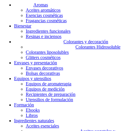
Aromas
Aceites aromáticos
Esencias cosméticas
Fragancias cosméticas
Bienestar
Ingredientes funcionales
Resinas e inciensos
Colorantes y decoración
Colorantes Hidrosoluble
Colorantes liposolubles
Glitters cosméticos
Envases y presentación
Envases decorativos
Bolsas decorativas
Equipos y utensilios
Equipos de aromaterapia
Equipos de medición
Recipientes de preparación
Utensilios de formulación
Formación
Ebooks
Libros
Ingredientes naturales
Aceites esenciales