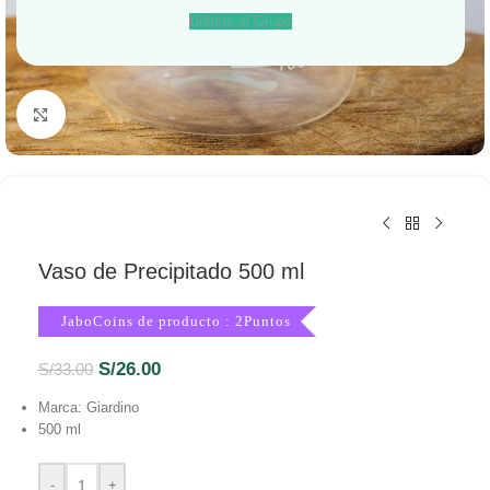
Unirme al Grupo
Haga Click para agrandar
Vaso de Precipitado 500 ml
JaboCoins de producto : 2Puntos
S/
26.00
S/
33.00
Marca: Giardino
500 ml
-
+