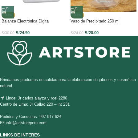
-17%
-17%
Balanza Electrónica Digital
Vaso de Precipitado 250 ml
S/
24.90
S/
20.00
S/
30.00
S/
24.00
Brindamos productos de calidad para la elaboración de jabones y cosmética
natural.
Lince: Jr carlos alayza y roel 2280
Centro de Lima: Jr Callao 220 – int 231
Pedidos y Consultas: 997 917 624
info@artstoreperu.com
LINKS DE INTERES