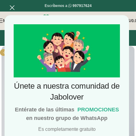
Escríbenos a
997917624
MENÚ
0
/
S/
0.
INICIO
MI COMPRA
MI CUENTA
-21%
Únete a nuestra comunidad de
Jabolover
Entérate de las últimas
PROMOCIONES
en nuestro grupo de WhatsApp
Es completamente gratuito