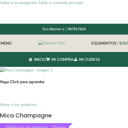
Saltar a la navegación
Saltar a contenido principal
Escríbenos a
997917624
MENÚ
0
ELEMENTOS
/
S/
0.
INICIO
MI COMPRA
MI CUENTA
Haga Click para agrandar
Volver a los productos
Mica Champagne
JaboCoins de producto : 2Puntos