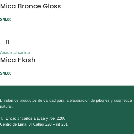
Mica Bronce Gloss
S/
8.00
Añadir al carrito
Mica Flash
S/
8.00
Brindamos productos de calidad para la elaboración de jabones y cosmética
natural.
Lince: Jr carlos alayza y roel 2280
Centro de Lima: Jr Callao 220 – int 231