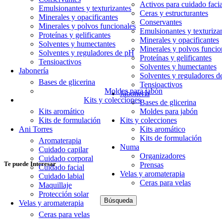
Activos para cuidado facia
Emulsionantes y texturizantes
Ceras y estructurantes
Minerales y opacificantes
Conservantes
Minerales y polvos funcionales
Emulsionantes y texturiza
Proteínas y gelificantes
Minerales y opacificantes
Solventes y humectantes
Minerales y polvos funcio
Solventes y reguladores de pH
Proteínas y gelificantes
Tensioactivos
Solventes y humectantes
Jabonería
Solventes y reguladores 
Bases de glicerina
Tensioactivos
Moldes para jabón
Jabonería
Kits y colecciones
Bases de glicerina
Moldes para jabón
Kits aromático
Kits y colecciones
Kits de formulación
Kits aromático
Ani Torres
Kits de formulación
Aromaterapia
Numa
Cuidado capilar
Organizadores
Cuidado corporal
Te puede Interesar
Prensas
Cuidado facial
Velas y aromaterapia
Cuidado labial
Ceras para velas
Maquillaje
Protección solar
Búsqueda
Velas y aromaterapia
Ceras para velas