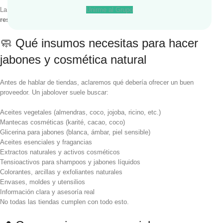
La respuesta no es solo “dónde venden”, sino
dónde te asesoran, te
Unirme al Grupo
respaldan y te ayudan a hacerlo bien
.
🧼 Qué insumos necesitas para hacer
jabones y cosmética natural
Antes de hablar de tiendas, aclaremos qué debería ofrecer un buen
proveedor. Un jabolover suele buscar:
Aceites vegetales (almendras, coco, jojoba, ricino, etc.)
Mantecas cosméticas (karité, cacao, coco)
Glicerina para jabones (blanca, ámbar, piel sensible)
Aceites esenciales y fragancias
Extractos naturales y activos cosméticos
Tensioactivos para shampoos y jabones líquidos
Colorantes, arcillas y exfoliantes naturales
Envases, moldes y utensilios
Información clara y asesoría real
No todas las tiendas cumplen con todo esto.