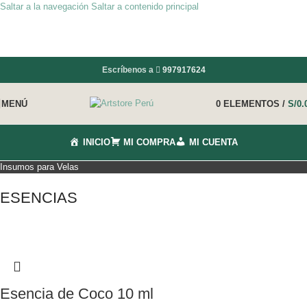
Saltar a la navegación
Saltar a contenido principal
Escríbenos a
997917624
MENÚ
0
ELEMENTOS
/
S/
0.
INICIO
MI COMPRA
MI CUENTA
Insumos para Velas
ESENCIAS
Esencia de Coco 10 ml