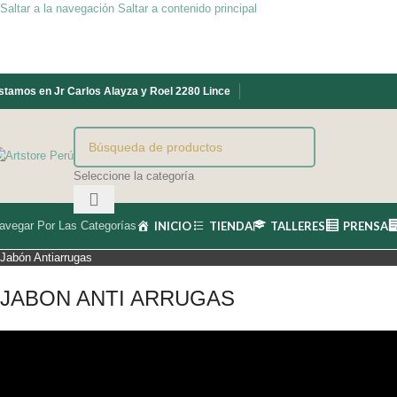
Saltar a la navegación
Saltar a contenido principal
stamos en Jr Carlos Alayza y Roel 2280 Lince
Seleccione la categoría
avegar Por Las Categorías
INICIO
TIENDA
TALLERES
PRENSA
Jabón Antiarrugas
JABON ANTI ARRUGAS