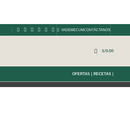
VADEMECUM
CONTÁCTANOS
S/
0.00
OFERTAS
|
RECETAS
|
licerina ambar
ta polvo de maracuya atomizado