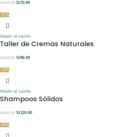
S/
70.00
S/
150.00
-31%
Añadir al carrito
Taller de Cremas Naturales
S/
90.00
S/
130.00
-33%
Añadir al carrito
Shampoos Sólidos
S/
120.00
S/
180.00
-40%