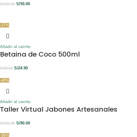
S/
50.00
S/
100.00
-17%
Añadir al carrito
Betaina de Coco 500ml
S/
24.90
S/
30.00
-40%
Añadir al carrito
Taller Virtual Jabones Artesanales
S/
90.00
S/
150.00
-36%