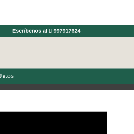
Escríbenos al
997917624
BLOG
100gr de g
1/4 de cd