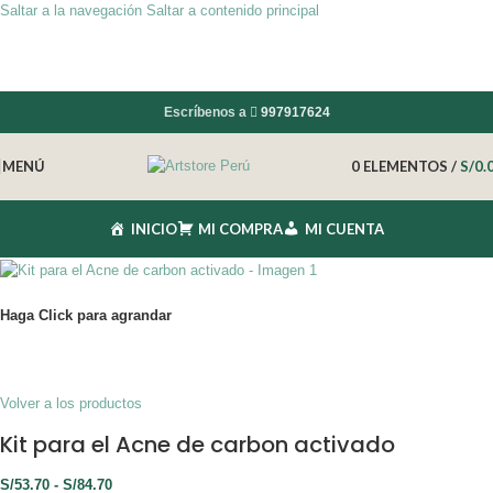
Saltar a la navegación
Saltar a contenido principal
Escríbenos a
997917624
MENÚ
0
ELEMENTOS
/
S/
0.
INICIO
MI COMPRA
MI CUENTA
Haga Click para agrandar
Volver a los productos
Kit para el Acne de carbon activado
S/
53.70
-
S/
84.70