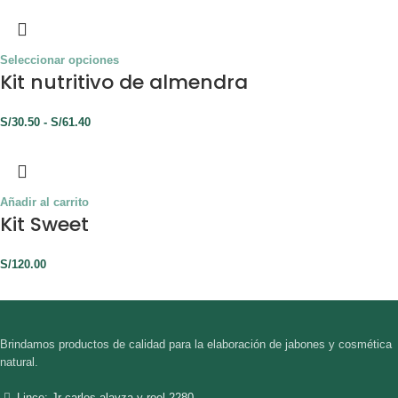
Seleccionar opciones
Kit nutritivo de almendra
S/
30.50
-
S/
61.40
Añadir al carrito
Kit Sweet
S/
120.00
Brindamos productos de calidad para la elaboración de jabones y cosmética
natural.
Lince: Jr carlos alayza y roel 2280