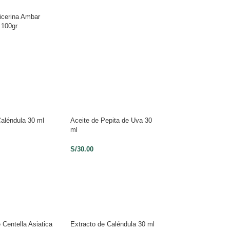
icerina Ambar
 100gr
Caléndula 30 ml
Aceite de Pepita de Uva 30
Aceite de Manzani
ml
S/
25.00
S/
30.00
 Centella Asiatica
Extracto de Caléndula 30 ml
Extracto de Citrus