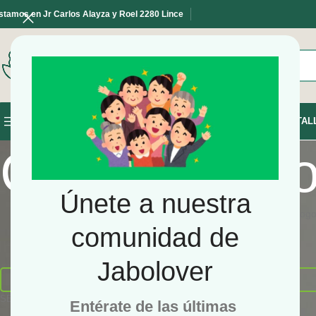
stamos en Jr Carlos Alayza y Roel 2280 Lince
SELECCIONE LA CATEGORÍA
INICIO
TIENDA
TAL
NAVEGAR POR LAS CATEGORÍAS
Catalogo Pr
Únete a nuestra
Bienvenido Jabolover a nuestro catalogo
comunidad de
Jabolover
SELECCIONE LA CATEGORÍA
Entérate de las últimas