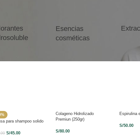
lorantes
Extrac
Esencias
rosoluble
cosméticas
Colageno Hidrolizado
Espirulina 
0%
Premiun (250gr)
sa para shampoo solido
S/
50.00
S/
80.00
S/
45.00
.00