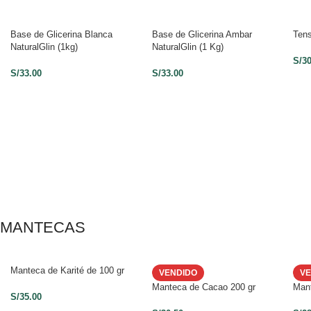
Base de Glicerina Blanca
Base de Glicerina Ambar
Tens
NaturalGlin (1kg)
NaturalGlin (1 Kg)
S/
3
S/
33.00
S/
33.00
MANTECAS
Manteca de Karité de 100 gr
VENDIDO
V
Manteca de Cacao 200 gr
Man
S/
35.00