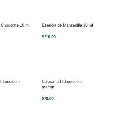
 Chocolate 10 ml
Esencia de Manzanilla 10 ml
Esencia Maracuyá
S/
10.00
S/
10.00
idrosoluble
Colorante Hidrosoluble
Colorante Hidrosol
marrón
Naranja
S/
8.00
S/
8.00