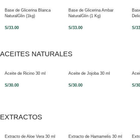
Base de Glicerina Blanca
Base de Glicerina Ambar
Base
NaturalGlin (1kg)
NaturalGlin (1 Kg)
Deli
S/
33.00
S/
33.00
S/
3
ACEITES NATURALES
Aceite de Ricino 30 ml
Aceite de Jojoba 30 ml
Acei
S/
30.00
S/
30.00
S/
3
EXTRACTOS
Extracto de Aloe Vera 30 ml
Extracto de Hamamelis 30 ml
Extr