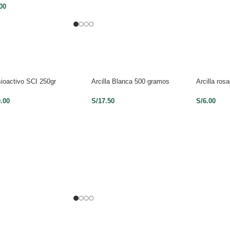
00
ioactivo SCI 250gr
Arcilla Blanca 500 gramos
Arcilla ro
0.00
S/
17.50
S/
6.00