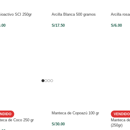
ioactivo SCI 250gr
Arcilla Blanca 500 gramos
Arcilla ro
0.00
S/
17.50
S/
6.00
Manteca de Copoazú 100 gr
ENDIDO
VENDIDO
teca de Coco 250 gr
Manteca de 
S/
30.00
(250gr)