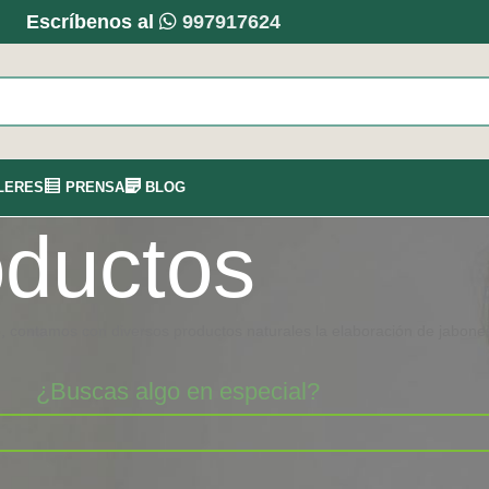
Escríbenos al
997917624
LERES
PRENSA
BLOG
oductos
, contamos con diversos productos naturales la elaboración de jabones
¿Buscas algo en especial?