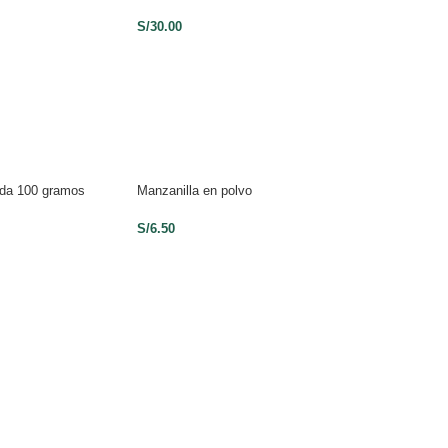
ml)
S/
30.00
S/
30.00
sada 100 gramos
Manzanilla en polvo
Esencia de Coco 
S/
6.50
S/
10.00