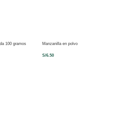
sada 100 gramos
Manzanilla en polvo
Esencia de Coco 
S/
6.50
S/
10.00