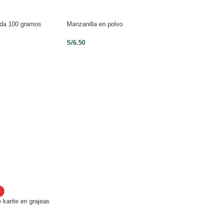
sada 100 gramos
Manzanilla en polvo
Esencia de Coco 
S/
6.50
S/
10.00
karite en grajeas