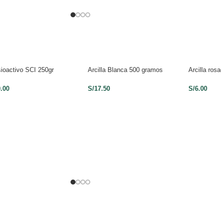
ioactivo SCI 250gr
Arcilla Blanca 500 gramos
Arcilla ro
0.00
S/
17.50
S/
6.00