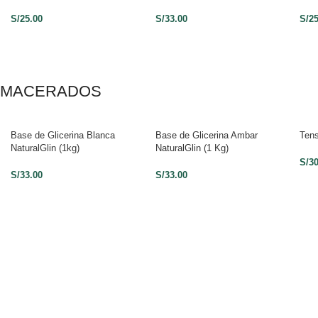
S/
25.00
S/
33.00
S/
2
MACERADOS
Base de Glicerina Blanca
Base de Glicerina Ambar
Tens
NaturalGlin (1kg)
NaturalGlin (1 Kg)
S/
3
S/
33.00
S/
33.00