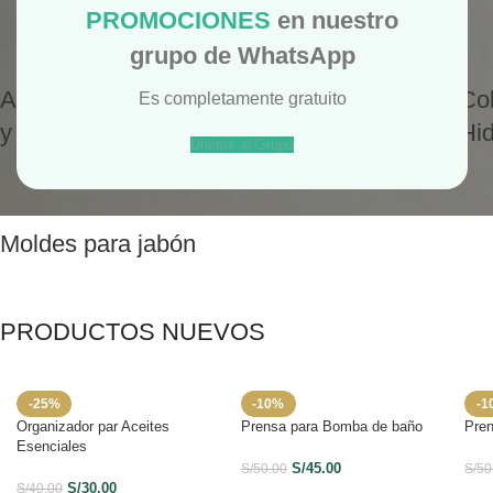
PROMOCIONES
en nuestro
grupo de WhatsApp
Aceites vegetales
Arcillas
Co
Es completamente gratuito
y oleatos
cosméticas
Hid
Unirme al Grupo
Moldes para jabón
PRODUCTOS NUEVOS
-25%
-10%
-1
Organizador par Aceites
Prensa para Bomba de baño
Pren
Esenciales
S/
45.00
S/
50.00
S/
50
S/
30.00
S/
40.00