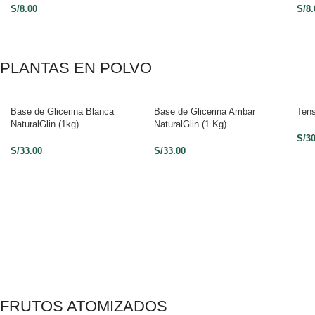
S/
8.00
S/
8.
PLANTAS EN POLVO
Base de Glicerina Blanca
Base de Glicerina Ambar
Tens
NaturalGlin (1kg)
NaturalGlin (1 Kg)
S/
3
S/
33.00
S/
33.00
FRUTOS ATOMIZADOS