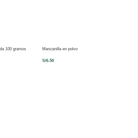
sada 100 gramos
Manzanilla en polvo
Esencia de Coco 
S/
6.50
S/
10.00