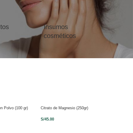
tos
Insumos
cosméticos
en Polvo (100 gr)
Citrato de Magnesio (250gr)
Proteína de Arroz 
S/
45.00
S/
150.00